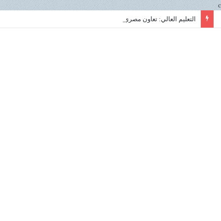
c
التعليم العالي: تعاون مصري روسي استراتيجي في علوم البحار لتعزيز الابتكار ونقل التكنولوجيا داخل المعهد القومي لعلوم البحار والمصايد