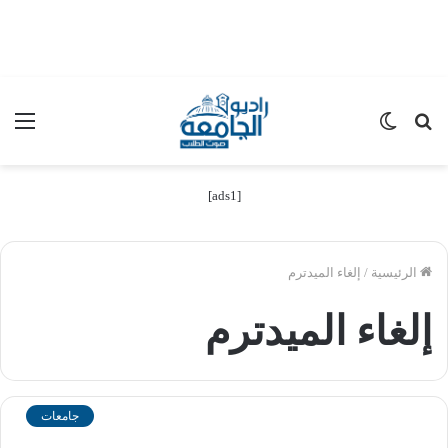
بحث
الوضع
الق
عن
المظلم
[ads1]
الرئيسية
/
إلغاء الميدترم
إلغاء الميدترم
جامعات