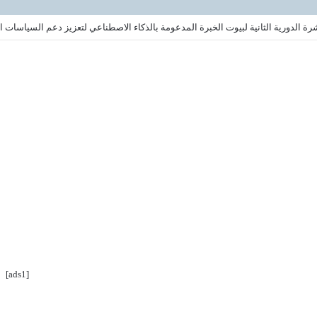
ة الدورية الثانية لبيوت الخبرة المدعومة بالذكاء الاصطناعي لتعزيز دعم السياسات ال
[ads1]