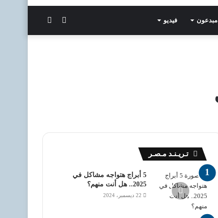
الوضع
بحث
مبدعون
فيديو
المظلم
عن
تـريـنـد مـصـر
5 أبراج هتواجه مشاكل في
2025.. هل أنت منهم؟
22 ديسمبر، 2024