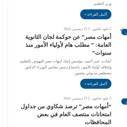
وزير التعليم…
أكمل القراءة »
خلود عاشور
25 ديسمبر، 2024
أمهات مصر” عن حوكمة لجان الثانوية
العامة: ” مطلب هام لأولياء الأمور منذ
سنوات”
أشادت عبير أحمد، مؤسس إتحاد أمهات مصر للنهوض بالتعليم،
وإئتلاف أولياء الأمور، باجتماع رئيس مجلس الوزراء الدكتور
مصطفي مدبولي بحضور…
أكمل القراءة »
خلود عاشور
23 ديسمبر، 2024
“أمهات مصر” ترصد شكاوي من جداول
امتحانات منتصف العام في بعض
المحافظات