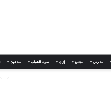
مدارس
مجتمع
إزاي
صوت الشباب
مبدعون
ف