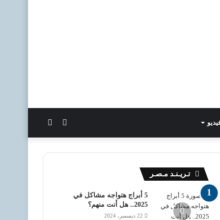
الوضع
بحث
يديو
المظلم
عن
تـريـنـد مـصـر
5 أبراج هتواجه مشاكل في
2025.. هل أنت منهم؟
22 ديسمبر، 2024