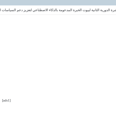
ة الدورية الثانية لبيوت الخبرة المدعومة بالذكاء الاصطناعي لتعزيز دعم السياسات ال
[ads1]