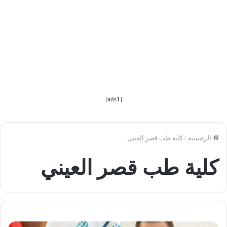
[ads1]
الرئيسية
/
كلية طب قصر العيني
كلية طب قصر العيني