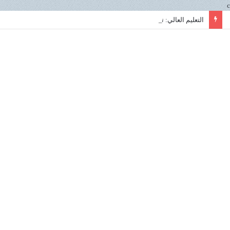
c
التعليم العالي: تعاون مصري روسي استراتيجي في علوم البحار لتعزيز الابتكار ونقل التكنولوجيا داخل المعهد القومي لعلوم البحار والمصايد