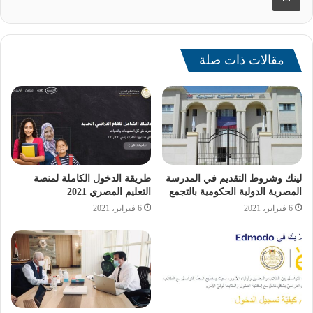
وجه المحافظ التهنئة لطلاب الشهادة الإعدادية بمناسبة نجاحهم
هذا العام، متمنيًا لهم التوفيق والاستمرار في التفوق، مقدمًا
مقالات ذات صلة
الشكر إلى مدير التربية والتعليم وجميع العاملين على جهودهم
لنجاح المنظومة التعليمية، معبرًا عن سعادته لكون 8 طلاب
بالمدارس الحكومية من الأوائل.
و أتاحت مديرية التربية والتعليم في محافظة السويس، نتيجة
الصف الثالث الإعدادي، للعام الدراسي 2023- 2024، إلكترونيًا،
لينك وشروط التقديم في المدرسة
طريقة الدخول الكاملة لمنصة
على أن تُعلن في المدارس تباعًا.
المصرية الدولية الحكومية بالتجمع
التعليم المصري 2021
6 فبراير، 2021
6 فبراير، 2021
[ads1]
الشهادة الإعدادية بمحافظة السويس