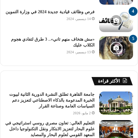
– كتابة الرقم التأكيدي الظاهر على الشاشة.
فرص وظائف قيادية جديدة 2024 في وزارة التموين
14 ديسمبر، 2024
– الضغط على الخطوة الثانية.
– التأكد من صحة البيانات.
«مش هتخاف منهم تاني».. 3 طرق لتفادي هجوم
الكلاب عليك
– استكمال باقي الخطوات واختيار الرغبات بالتوزيع الجغرافي.
13 ديسمبر، 2024
– الضغط على الخطوة التالية.
الأكثر قراءة
– إعادة تسجيل البيانات مرة أخرى.
جامعة القاهرة تطلق النشرة الدورية الثانية لبيوت
– الضغط على كلمة تسجيل.
الخبرة المدعومة بالذكاء الاصطناعي لتعزيز دعم
السياسات العامة وصناعة القرار
– اختيار صيغة Microsoft Print To PDF.
2 مايو، 2026
التعليم العالي: تعاون مصري روسي استراتيجي في
علوم البحار لتعزيز الابتكار ونقل التكنولوجيا داخل
– طباعة استمارة الرغبات.
المعهد القومي لعلوم البحار والمصايد