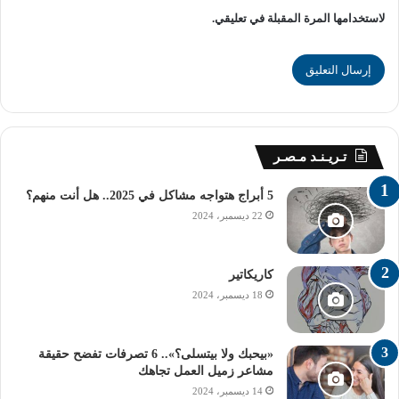
لاستخدامها المرة المقبلة في تعليقي.
تحذيرات مكتب التنسيق
نبه مكتب تنسيق الجامعات الطلاب إلى ضرورة ملء 75 رغبة
كاملة عند تسجيل رغباتهم على الموقع الإلكتروني، وحذر من
الاكتفاء بتسجيل عدد محدود من الرغبات، مما قد يؤثر على
فرصهم في الالتحاق بالكليات المناسبة.
تـريـنـد مـصـر
خطوات التسجيل
5 أبراج هتواجه مشاكل في 2025.. هل أنت منهم؟
– زيارة موقع التنسيق الإلكتروني:
22 ديسمبر، 2024
https://tansik.digital.gov.eg/Application/Default.aspx
– تحديد مصدر الشهادة.
كاريكاتير
18 ديسمبر، 2024
– إدخال رقم الجلوس.
«بيحبك ولا بيتسلى؟».. 6 تصرفات تفضح حقيقة
– كتابة الرقم السري.
مشاعر زميل العمل تجاهك
14 ديسمبر، 2024