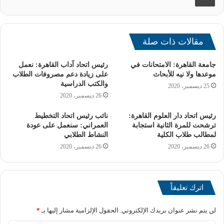
مقالات ذات صلة
جامعة القاهرة: الامتحانات في
رئيس اتحاد آداب القاهرة: نعمل
موعدها ولا نيه للأبحاث
على زيادة دعم مصروفات الطلاب
والكتب الدراسية
25 ديسمبر، 2020
26 ديسمبر، 2020
رئيس اتحاد دار العلوم القاهرة:
نائب رئيس اتحاد التخطيط
ترشحت للمرة الثانية استجابة
العمراني: سنعمل على عودة
لمطالب طلاب الكلية
النشاط الطلابي
توقعات التنسيق للكليات العلمية
26 ديسمبر، 2020
26 ديسمبر، 2020
– كلية الطب: 91.6%.
اترك تعليقاً
– كلية طب الأسنان: 91.8%.
لن يتم نشر عنوان بريدك الإلكتروني.
الحقول الإلزامية مشار إليها بـ
*
[ads1]