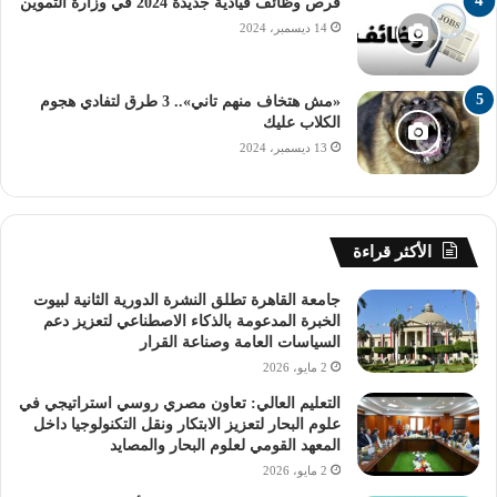
فرص وظائف قيادية جديدة 2024 في وزارة التموين
رابط نتيجة التنسيق
14 ديسمبر، 2024
الإلكتروني
«مش هتخاف منهم تاني».. 3 طرق لتفادي هجوم
الكلاب عليك
13 ديسمبر، 2024
ويكون رابط نتيجة التنسيق الإلكتروني للمرحلة الأولى، كالتلي:
يدخل الطالب على الموقع الإلكتروني للحصول على النتيجة:
http://www.tansik.digital.gov.eg .
الأكثر قراءة
جامعة القاهرة تطلق النشرة الدورية الثانية لبيوت
خطوات الحصول على النتيجة
الخبرة المدعومة بالذكاء الاصطناعي لتعزيز دعم
السياسات العامة وصناعة القرار
من خلال الخطوات الآتية يستطيع الطالب الحصول على النتيجة:
2 مايو، 2026
التعليم العالي: تعاون مصري روسي استراتيجي في
– يدخل الطالب على «نتائج التنسيق»، ثم يختار «مدارس
علوم البحار لتعزيز الابتكار ونقل التكنولوجيا داخل
المعهد القومي لعلوم البحار والمصايد
الثانوية العامة» من بين الاختيارات الموجودة.
2 مايو، 2026