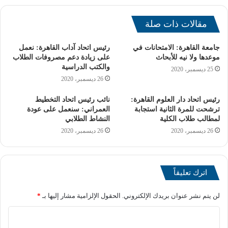
مقالات ذات صلة
جامعة القاهرة: الامتحانات في
رئيس اتحاد آداب القاهرة: نعمل
موعدها ولا نيه للأبحاث
على زيادة دعم مصروفات الطلاب
والكتب الدراسية
25 ديسمبر، 2020
تجارة القاهرة: 307.5 درجة
26 ديسمبر، 2020
رئيس اتحاد دار العلوم القاهرة:
نائب رئيس اتحاد التخطيط
تجارة جنوب الوادي: 306.5 درجة
ترشحت للمرة الثانية استجابة
العمراني: سنعمل على عودة
لمطالب طلاب الكلية
النشاط الطلابي
[ads1]
26 ديسمبر، 2020
26 ديسمبر، 2020
تجارة انتساب موجه الإسكندرية: 304.5 درجة
تجارة وإدارة أعمال حلوان: 302 درجة
اترك تعليقاً
لن يتم نشر عنوان بريدك الإلكتروني.
الحقول الإلزامية مشار إليها بـ
*
تجارة انتساب موجه جنوب الوادي: 301 درجة
تجارة عين شمس: 301 درجة