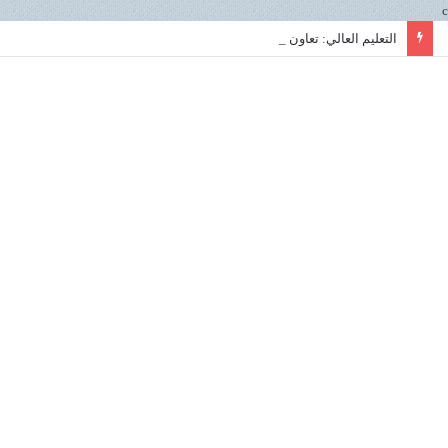
c
التعليم العالي: تعاون مصري روسي استراتيجي في علوم البحار لتعزيز الابتكار ونقل التكنولوجيا داخل المعهد القومي لعلوم البحار والمصايد