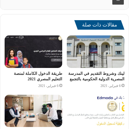
مقالات ذات صلة
وأضافت: “نأمل أن تصدر الوزارة تعليمات للمدارس بتحصيل
المصروفات الدراسية على أقساط لتخفيف الأعباء عن كاهل
أولياء الأمور، خاصةً أولئك الذين لديهم أكثر من طفل في
المدرسة.”
لينك وشروط التقديم في المدرسة
طريقة الدخول الكاملة لمنصة
وفي هذا السياق، طالبت الحزاوي وزارة التربية والتعليم بتوفير
المصرية الدولية الحكومية بالتجمع
التعليم المصري 2021
وسيلة سهلة وسريعة لتقديم شكاوى أولياء الأمور بشأن
6 فبراير، 2021
6 فبراير، 2021
المخالفات المحتملة في زيادة المصروفات، مثل توفير خط
ساخن أو منصة إلكترونية لتلقي الشكاوى.
[ads1]
وشددت على ضرورة تصرف أولياء الأمور بإيجابية عند مواجهة