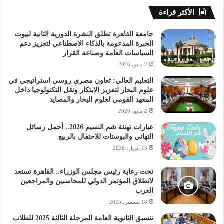
ألف جنيه: نسبة الزيادة 7%.
الأكثر قراءة
جامعة القاهرة تطلق النشرة الدورية الثانية لبيوت
المدارس التي تبدأ مصروفاتها من 35 ألف جنيه فأكثر: نسبة
الخبرة المدعومة بالذكاء الاصطناعي لتعزيز دعم
الزيادة 6%.
السياسات العامة وصناعة القرار
2 مايو، 2026
التعليم العالي: تعاون مصري روسي استراتيجي في
داليا الحزاوي
علوم البحار لتعزيز الابتكار ونقل التكنولوجيا داخل
المعهد القومي لعلوم البحار والمصايد
داليا الحزاوي مؤسس ائتلاف أولياء أمور مصر
2 مايو، 2026
راديو الجامعة
زيادة المصروفات المدرسية
عبارات تهنئة شم النسيم 2026.. أجمل رسائل
التهاني والبوستات للاحتفال بالربيع
مصروفات المدارس الخاصة
13 أبريل، 2026
مصروفات المدارس الدولية
تحت رعاية رئيس مجلس الوزراء.. القاهرة تستعد
لانطلاق المؤتمر الدولي للمحاسبين والمراجعين
العرب
18 سبتمبر، 2025
تنسيق الثانوية العامة المرحلة الثالثة 2025 للطلاب