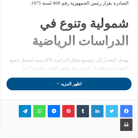
الصادرة بقرار رئيس الجمهورية رقم 809 لسنة 1975.
شمولية وتنوع في
الدراسات الرياضية
يهدف التعديل إلى توسيع نطاق الدراسة الأكاديمية ليشمل جميع
العلوم المرتبطة بالرياضة، مما يعكس التعدد والتنوع الذي
يشهده هذا المجال في العصر الحديث، ويعزز القرار الجديد من
اظهر المزيد
قدرة الكلية على مواكبة المستجدات العالمية سواء في المناهج
الدراسية أو الأبحاث العلمية.
لينكدإن
بينتيريست
ماسنجر
واتساب
تيلقرام
تطبيق المسمى الجديد
طباعة
على الطلاب الملتحقين