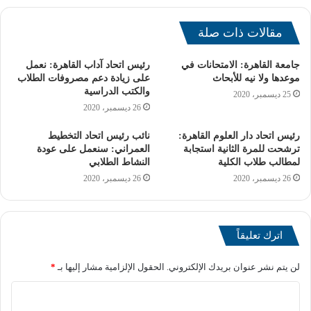
في العام الجامعي
مقالات ذات صلة
2025
جامعة القاهرة: الامتحانات في
رئيس اتحاد آداب القاهرة: نعمل
موعدها ولا نيه للأبحاث
على زيادة دعم مصروفات الطلاب
والكتب الدراسية
25 ديسمبر، 2020
سيتم تطبيق التعديل الجديد على الطلاب الملتحقين بالكلية بدءًا
26 ديسمبر، 2020
من العام الجامعي 2024-2025، يأتي ذلك لضمان أن تكون
رئيس اتحاد دار العلوم القاهرة:
نائب رئيس اتحاد التخطيط
الدفعات المتخرجة تحت المسمى الجديد “علوم الرياضة”، وهو
ترشحت للمرة الثانية استجابة
العمراني: سنعمل على عودة
مسمى يعكس طبيعة الدراسة الأكثر شمولية وتعمقًا في هذا
لمطالب طلاب الكلية
النشاط الطلابي
المجال.
26 ديسمبر، 2020
26 ديسمبر، 2020
اترك تعليقاً
لن يتم نشر عنوان بريدك الإلكتروني.
الحقول الإلزامية مشار إليها بـ
*