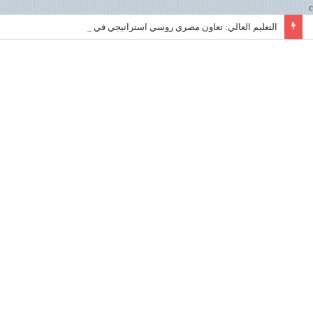
c
التعليم العالي: تعاون مصري روسي استراتيجي في علوم البحار لتعزيز الابتكار ونقل التكنولوجيا داخل المعهد القومي لعلوم البحار والمصايد