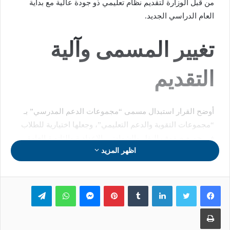
من قبل الوزارة لتقديم نظام تعليمي ذو جودة عالية مع بداية
العام الدراسي الجديد.
تغيير المسمى وآلية
التقديم
أوضح القرار استبدال مسمى “مجموعات الدعم المدرسي” بـ
“مجموعات التقوية والدعم التعليمي”، وجعلها اختيارية للطلاب
في جميع صفوف النقل والشهادتين الإعدادية والثانوية العامة،
اظهر المزيد
هذه المجموعات تهدف إلى تحسين الأداء الدراسي للطلاب
الراغبين، مع تحديد قيمة مالية مناسبة للمشاركة، والتي سيتم
الإعلان عنها لاحقاً.
لينكدإن
بينتيريست
ماسنجر
واتساب
تيلقرام
تنظيم الجداول الزمنية
طباعة