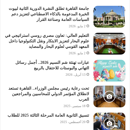
استعدادات لمواكبة الثورة التكنولوجية
جامعة القاهرة تطلق النشرة الدورية الثانية لبيوت
الخبرة المدعومة بالذكاء الاصطناعي لتعزيز دعم
السياسات العامة وصناعة القرار
أكد الوزير في ختام الاجتماع أن الوزارة تسعى إلى تحديث
2 مايو، 2026
الرؤية التعليمية لتأهيل الطلاب لسوق العمل المتغير بسبب
الثورة التكنولوجية، مؤكدًا على أهمية تطوير مهارات الطلاب
التعليم العالي: تعاون مصري روسي استراتيجي في
علوم البحار لتعزيز الابتكار ونقل التكنولوجيا داخل
لتجهيزهم للمستقبل القريب والبعيد.
المعهد القومي لعلوم البحار والمصايد
2 مايو، 2026
إجراءات جديدة لتقليل كثافة الفصول وتطوير بيئة
عبارات تهنئة شم النسيم 2026.. أجمل رسائل
التعليم
التهاني والبوستات للاحتفال بالربيع
13 أبريل، 2026
التركيز على الطالب والمعلم والمبنى المدرسي في
خطط الوزارة
تحت رعاية رئيس مجلس الوزراء.. القاهرة تستعد
لانطلاق المؤتمر الدولي للمحاسبين والمراجعين
الوزير يشيد بدور مديري المدارس في نجاح العملية
العرب
التعليمية
18 سبتمبر، 2025
تنسيق الثانوية العامة المرحلة الثالثة 2025 للطلاب
راديو الجامعة
20 أغسطس، 2025
مناقشة خطط الوزارة لضمان انضباط العام الدراسي