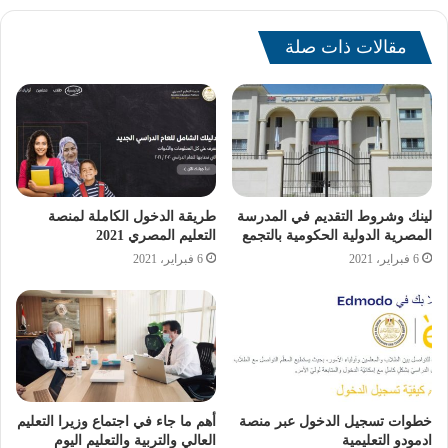
المدرسي
مقالات ذات صلة
استعرض وزير التربية والتعليم خلال الاجتماع أهم المحاور التي
ترتكز عليها خطة الوزارة، والتي تشمل الطالب، المعلم، المناهج
الدراسية، والمباني المدرسية، لافتًا على أهمية متابعة
المديريات التعليمية لضمان تنفيذ تلك المحاور بشكل صحيح.
لينك وشروط التقديم في المدرسة
طريقة الدخول الكاملة لمنصة
المصرية الدولية الحكومية بالتجمع
التعليم المصري 2021
6 فبراير، 2021
6 فبراير، 2021
خطوات تسجيل الدخول عبر منصة
أهم ما جاء في اجتماع وزيرا التعليم
ادمودو التعليمية
العالي والتربية والتعليم اليوم