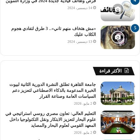
فرص وظائف قيادية جديدة 2024 في وزارة التموين
14 ديسمبر، 2024
– كلية التربية بتفهنا الأشراف بالدقهلية.
«مش هتخاف منهم تاني».. 3 طرق لتفادي هجوم
– كلية التربية بالقاهرة وأسيوط.
الكلاب عليك
13 ديسمبر، 2024
– كلية الخدمة الاجتماعية للبنين بالخانكة فصول تفهنا الأشراف.
– كلية التربية الرياضية بالقاهرة
الأكثر قراءة
خطوات تسجيل
جامعة القاهرة تطلق النشرة الدورية الثانية لبيوت
الخبرة المدعومة بالذكاء الاصطناعي لتعزيز دعم
الرغبات في تنسيق
السياسات العامة وصناعة القرار
2 مايو، 2026
التعليم العالي: تعاون مصري روسي استراتيجي في
الثانوية الأزهرية 2024
علوم البحار لتعزيز الابتكار ونقل التكنولوجيا داخل
المعهد القومي لعلوم البحار والمصايد
2 مايو، 2026
لتسجيل الرغبات في الكليات والمعاهد الأزهرية المتاحة، يجب