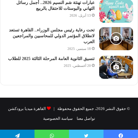
عبارات تهنئة شم النسيم 2026.. أجمل رسائل
اتباع الخطوات التالية بدقة:
التهاني والبوستات للاحتفال بالربيع
13 أبريل، 2026
– ابدأ بالدخول على موقع التنسيق عبر الرابط
https://tansik.digital.gov.eg/application/.
تحت رعاية رئيس مجلس الوزراء.. القاهرة تستعد
لانطلاق المؤتمر الدولي للمحاسبين والمراجعين
العرب
– من الصفحة الرئيسية، اختر “خدمات تنسيق الثانوية الأزهرية”.
18 سبتمبر، 2025
تنسيق الثانوية العامة المرحلة الثالثة 2025 للطلاب
– أدخل رقم الجلوس الخاص بالطالب في الحقل المخصص.
20 أغسطس، 2025
– قم بإدخال الرقم السري المخصص للطالب.
– أدخل الرقم التأكيدي الذي يظهر على الشاشة.
© حقوق النشر 2026، جميع الحقوق محفوظة |
– اضغط على “الخطوة التالية” للانتقال إلى الخطوة التالية.
القاهرة ميديا برودكشن
تواصل معنا
سياسة الخصوصية
– قم بإدخال البيانات الأساسية للطالب.