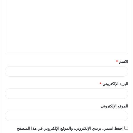
– جلسات حوارية مفتوحة مع ممثلي الحكومات وخبراء الطاقة.
– ورش عمل تفاعلية لمناقشة أحدث التطورات في مجال
الطاقة المتجددة.
[ads1]
– موائد مستديرة رفيعة المستوى تجمع بين الشباب وصناع
القرار لمناقشة الحلول المستدامة.
الاسم
*
– أنشطة تفاعلية وجلسات شبابية تهدف إلى تعزيز التعاون بين
المشاركين.
البريد الإلكتروني
*
فرصة للشباب من
الموقع الإلكتروني
جميع أنحاء العالم
احفظ اسمي، بريدي الإلكتروني، والموقع الإلكتروني في هذا المتصفح