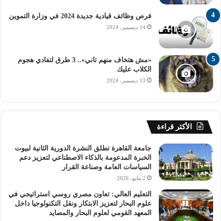
“إيرينا”.
فرص وظائف قيادية جديدة 2024 في وزارة التموين
– الإجابة عن الأسئلة المطلوبة في استمارة التسجيل بدقة
14 ديسمبر، 2024
وشفافية.
«مش هتخاف منهم تاني».. 3 طرق لتفادي هجوم
– مراجعة جميع البيانات قبل تقديم الطلب.
الكلاب عليك
13 ديسمبر، 2024
رابط التسجيل في مؤتمر الشباب 2025
للتقديم والمشاركة في مؤتمر الشباب في الإمارات 2025،
الأكثر قراءة
يمكنكم زيارة الرابط التالي:
جامعة القاهرة تطلق النشرة الدورية الثانية لبيوت
https://www.irena.org/Events/2025/Jan/The-New-Generation-
الخبرة المدعومة بالذكاء الاصطناعي لتعزيز دعم
of-Decision-Makers-IRENA-Youth-Forum-at-the-15th-
السياسات العامة وصناعة القرار
IRENA-Assembly
2 مايو، 2026
التعليم العالي: تعاون مصري روسي استراتيجي في
من خلال هذا الرابط، يمكنكم اتباع الخطوات التالية:
علوم البحار لتعزيز الابتكار ونقل التكنولوجيا داخل
المعهد القومي لعلوم البحار والمصايد