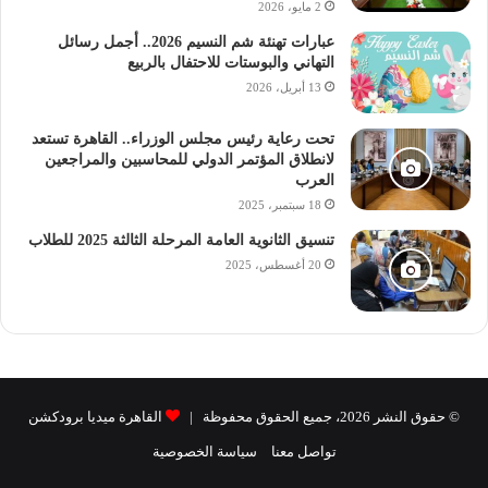
2 مايو، 2026
– البحث عن قسم التسجيل.
عبارات تهنئة شم النسيم 2026.. أجمل رسائل
التهاني والبوستات للاحتفال بالربيع
– الضغط على رابط استمارة التسجيل.
13 أبريل، 2026
– قراءة الأسئلة بعناية وتقديم إجابات دقيقة.
تحت رعاية رئيس مجلس الوزراء.. القاهرة تستعد
لانطلاق المؤتمر الدولي للمحاسبين والمراجعين
العرب
– التأكد من ملء جميع الحقول المطلوبة ومراجعتها قبل
18 سبتمبر، 2025
الإرسال.
تنسيق الثانوية العامة المرحلة الثالثة 2025 للطلاب
20 أغسطس، 2025
© حقوق النشر 2026، جميع الحقوق محفوظة |
القاهرة ميديا برودكشن
تواصل معنا
سياسة الخصوصية