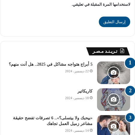
أعلنت “إيرينا” عن توفير فرصة لـ35 مشاركاً من الشباب من
لاستخدامها المرة المقبلة في تعليقي.
مختلف الدول حول العالم لحضور المؤتمر بتمويل كامل يشمل
تذاكر الطيران والإقامة، يفتح باب التسجيل للشباب الذين تتراوح
أعمارهم بين 16 و35 عاماً عبر الموقع الإلكتروني للوكالة، على
أن يكون آخر موعد لتقديم الطلبات هو 24 سبتمبر 2024، وسيتم
إعلان النتائج في 15 نوفمبر 2024.
تـريـنـد مـصـر
شروط التسجيل في
5 أبراج هتواجه مشاكل في 2025.. هل أنت منهم؟
22 ديسمبر، 2024
مؤتمر الشباب 2025
كاريكاتير
للمشاركة في مؤتمر الشباب 2025، يجب توافر الشروط التالية:
18 ديسمبر، 2024
– أن يكون عمر المشارك بين 16 و35 عامًا.
«بيحبك ولا بيتسلى؟».. 6 تصرفات تفضح حقيقة
مشاعر زميل العمل تجاهك
– تقديم الطلب عبر الرابط المخصص للتسجيل على موقع
14 ديسمبر، 2024