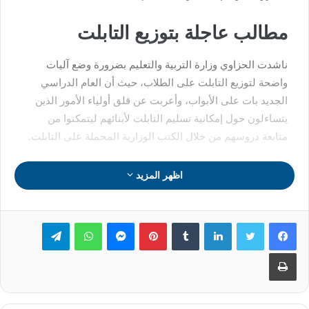
مطالب عاجلة بتوزيع التابلت
ناشدت الحزاوي وزارة التربية والتعليم بضرورة وضع آليات
واضحة لتوزيع التابلت على الطلاب، حيث أن العام الدراسي
الجديد بات على الأبواب، وأعربت عن قلق أولياء الأمور الذين
يتساءلون حول إمكانية تسليم التابلت لأبنائهم ليتمكنوا من
متابعة دروسهم من خلال الكتب الوزارية المحملة على التابلت.
وأشارت الحزاوي إلى أهمية التابلت في ظل تعديل المناهج،
اظهر المزيد
مؤكدة أن الطلاب يحتاجون إليه بشكل ضروري وحيوي لمواكبة
هذه التعديلات.
لينكدإن
بينتيريست
ماسنجر
واتساب
تيلقرام
طباعة