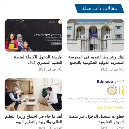
مقالات ذات صلة
لينك وشروط التقديم في المدرسة
طريقة الدخول الكاملة لمنصة
المصرية الدولية الحكومية بالتجمع
التعليم المصري 2021
ارتفاع تكلفة الكتب
6 فبراير، 2021
6 فبراير، 2021
الخارجية
وأوضحت الحزاوي أن أولياء أمور طلاب المرحلة الثانوية
يضطرون لشراء الكتب الخارجية بأسعار مرتفعة، نظرًا لعدم
خطوات تسجيل الدخول عبر منصة
أهم ما جاء في اجتماع وزيرا التعليم
امتلاك أبنائهم للتابلت، مما يتيح لهم الاعتماد على هذه الكتب
ادمودو التعليمية
العالي والتربية والتعليم اليوم
لمتابعة دروسهم، موضحة أن هذا الوضع يشكل عبئًا ماليًا كبيرًا
7 فبراير، 2021
8 فبراير، 2021