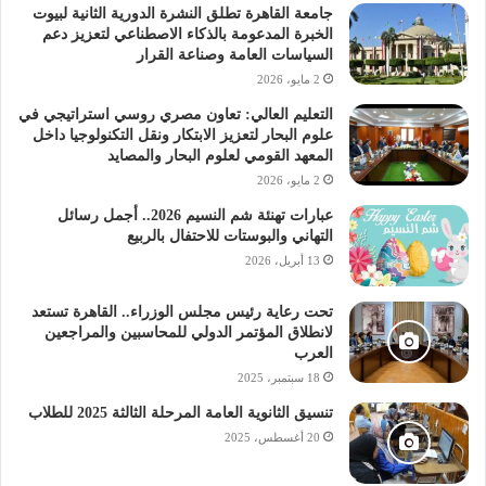
الكتب الخارجية
الكتب المدرسية
جامعة القاهرة تطلق النشرة الدورية الثانية لبيوت
الخبرة المدعومة بالذكاء الاصطناعي لتعزيز دعم
المدارس الخاصة
الوزارة
تسليم التابلت
السياسات العامة وصناعة القرار
2 مايو، 2026
طلاب الصف الأول الثانوي
التعليم العالي: تعاون مصري روسي استراتيجي في
علوم البحار لتعزيز الابتكار ونقل التكنولوجيا داخل
طلاب الصف الثاني الثانوي
المعهد القومي لعلوم البحار والمصايد
2 مايو، 2026
عبارات تهنئة شم النسيم 2026.. أجمل رسائل
التهاني والبوستات للاحتفال بالربيع
13 أبريل، 2026
تحت رعاية رئيس مجلس الوزراء.. القاهرة تستعد
لانطلاق المؤتمر الدولي للمحاسبين والمراجعين
العرب
18 سبتمبر، 2025
تنسيق الثانوية العامة المرحلة الثالثة 2025 للطلاب
20 أغسطس، 2025