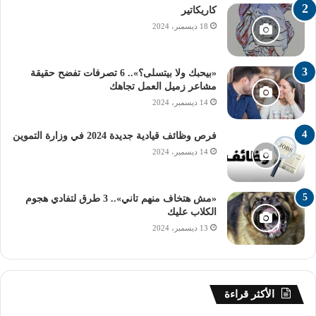
كاريكاتير
يبدأ الفصل الدراسي الأول من 21 سبتمبر 2024 إلى 23 يناير
18 ديسمبر، 2024
2025.
تبدأ امتحانات الفصل الدراسي الأول يوم السبت 11 يناير 2025.
«بيحبك ولا بيتسلى؟».. 6 تصرفات تفضح حقيقة
مشاعر زميل العمل تجاهك
14 ديسمبر، 2024
يبدأ الفصل الدراسي الثاني يوم السبت 8 فبراير 2025 وينتهي
يوم الخميس 5 يونيو 2025.
فرص وظائف قيادية جديدة 2024 في وزارة التموين
14 ديسمبر، 2024
تُعقد امتحانات صفوف النقل والشهادة الإعدادية يوم السبت 24
مايو 2025.
«مش هتخاف منهم تاني».. 3 طرق لتفادي هجوم
الكلاب عليك
13 ديسمبر، 2024
آليات التوزيع
أولياء الأمور
الأعباء المالية
التعديلات المناهج
الضغوط الاقتصادية
الأكثر قراءة