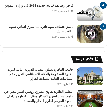
– اختيار خدمة تنسيق الثانوية الأزهرية.
فرص وظائف قيادية جديدة 2024 في وزارة التموين
14 ديسمبر، 2024
– تحديد الشعبة الدراسية (علمي أو أدبي).
«مش هتخاف منهم تاني».. 3 طرق لتفادي هجوم
– إدخال رقم الجلوس والرقم السري.
الكلاب عليك
13 ديسمبر، 2024
الضغط على عرض النتيجة.
ؤ يمكن للطالب بعد ذلك طباعة بطاقة الترشيح للكلية.
الأكثر قراءة
جامعة القاهرة تطلق النشرة الدورية الثانية لبيوت
الخبرة المدعومة بالذكاء الاصطناعي لتعزيز دعم
السياسات العامة وصناعة القرار
تنسيق كليات الطب
2 مايو، 2026
التعليم العالي: تعاون مصري روسي استراتيجي في
تنسيق كليات الطب بجامعة الأزهر 2024
علوم البحار لتعزيز الابتكار ونقل التكنولوجيا داخل
المعهد القومي لعلوم البحار والمصايد
جامعة الأزهر
جامعة الأزهر 2024
2 مايو، 2026