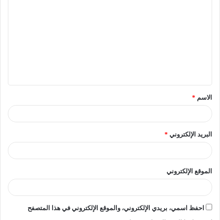
الأكاديمية في جميع الكليات، بما في ذلك كليات الطب، لضمان
تقديم تعليم يتماشى مع أحدث المستجدات في المجالات الطبية
ويعزز فرص الخريجين في سوق العمل.
تعديلات جديدة على
مناهج التعليم الأزهري
الاسم
*
الثانوي
البريد الإلكتروني
*
في إطار آخر، كشف الشيخ أيمن عبد الغني، رئيس قطاع
المعاهد الأزهرية، عن إدخال تعديلات على المناهج الدراسية
الموقع الإلكتروني
للمرحلة الثانوية في المعاهد العادية والنموذجية، اعتباراً من
العام الدراسي 2024-2025.
احفظ اسمي، بريدي الإلكتروني، والموقع الإلكتروني في هذا المتصفح
[ads1]