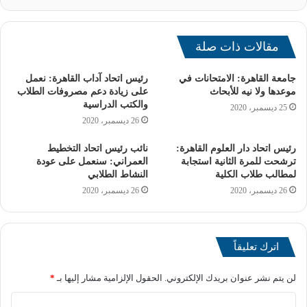
مقالات ذات صلة
جامعة القاهرة: الامتحانات في
رئيس اتحاد آداب القاهرة: نعمل
موعدها ولا نيه للأبحاث
على زيادة دعم مصروفات الطلاب
والكتب الدراسية
25 ديسمبر، 2020
26 ديسمبر، 2020
رئيس اتحاد دار العلوم القاهرة:
نائب رئيس اتحاد التخطيط
ترشحت للمرة الثانية استجابة
العمراني: سنعمل على عودة
لمطالب طلاب الكلية
النشاط الطلابي
تطوير العملية التعليمية
26 ديسمبر، 2020
26 ديسمبر، 2020
في جامعة الأزهر
اترك تعليقاً
لن يتم نشر عنوان بريدك الإلكتروني.
الحقول الإلزامية مشار إليها بـ
*
خلال المؤتمر الصحفي، شدد الدكتور داود على أن جامعة الأزهر
تعمل باستمرار على تحسين المناهج الدراسية وتطوير البرامج