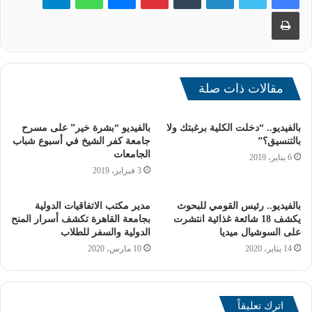
المعركة على الأرض، كان الفنانون يقاتلون بكلماتهم وأعمالهم
طباعة
الفنية لرفع الروح المعنوية للشعب والجيش.
قوى مصر الناعمة..
مقالات ذات صلة
سلاح موازٍ لرفع الهمم
بالفيديو.. “دخلت الكلية برغبتك ولا
بالفيديو “بشرة خير” على مسرح
بالتنسيق؟”
جامعة كفر الشيخ في أسبوع شباب
الجامعات
أوضح التقرير أن القوى الناعمة في مصر لم تكن مجرد دعم
6 يناير، 2019
3 فبراير، 2019
ثانوي، بل شكلت قوة محورية في تحفيز الشعب على المشاركة
الفعالة في الحرب، فقد قام الفنانون والأدباء والإعلاميون بتوحيد
بالفيديو.. رئيس القومي للبحوث
مدير مكتب الاتفاقيات الدولية
صفوف الشعب مع الجيش، مما دفع المواطنين للتبرع بالدم
يكشف 18 شائعة غذائية انتشرت
بجامعة القاهرة تكشف أسرار المنح
والعمل التطوعي في المستشفيات والمساهمة بشكل مباشر
على السوشيال ميديا
الدولية والسفر للطلاب
وغير مباشر في دعم المجهود الحربي، كان الفن والأدب
14 يناير، 2020
10 مارس، 2020
والإعلام جسراً يربط بين الجبهة العسكرية والشعبية، ليظل
الجميع متكاتفاً على قلب رجل واحد.
اترك تعليقاً