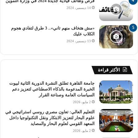
الأزهر، يجب عليك اتباع الخطوات التالية:
فرص وظائف قيادية جديدة 2024 في وزارة التموين
14 ديسمبر، 2024
– يبدأ الطالب بالتوجه إلى إدارة المدينة الجامعية في الكلية
التي تم قبوله فيها.
«مش هتخاف منهم تاني».. 3 طرق لتفادي هجوم
الكلاب عليك
-يجب على الطالب ملء استمارة التسجيل وتقديم المستندات
13 ديسمبر، 2024
المطلوبة.
– يخضع الطالب لمقابلة شخصية لتقييم مدى استحقاقه للسكن
الأكثر قراءة
في المدينة الجامعية.
جامعة القاهرة تطلق النشرة الدورية الثانية لبيوت
– يتم دفع الرسوم التي تختلف حسب نوع الغرفة والتسهيلات
الخبرة المدعومة بالذكاء الاصطناعي لتعزيز دعم
المتاحة.
السياسات العامة وصناعة القرار
2 مايو، 2026
– بعد القبول، يتوجه الطالب إلى المدينة الجامعية لاستلام
التعليم العالي: تعاون مصري روسي استراتيجي في
علوم البحار لتعزيز الابتكار ونقل التكنولوجيا داخل
غرفته والبدء في الإقامة.
المعهد القومي لعلوم البحار والمصايد
2 مايو، 2026