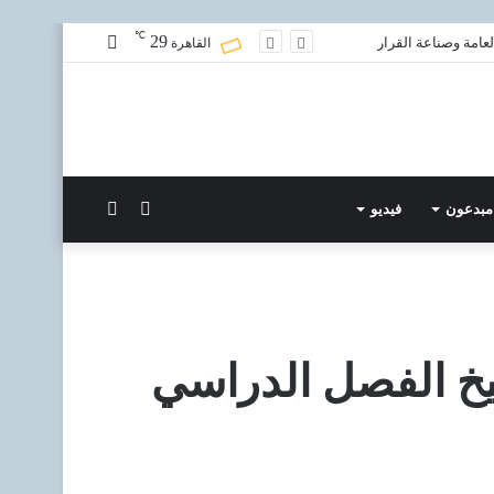
℃
29
مقال
عامة وصناعة القرار
القاهرة
عشوائي
الوضع
بحث
مبدعون
فيديو
المظلم
عن
يخ الفصل الدراسي