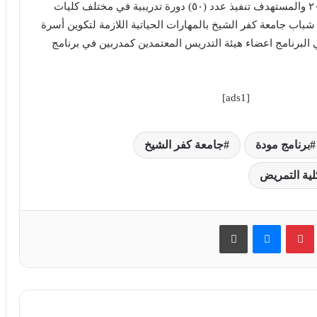
الي بداية شهر ديسمبر ٢٠٢٤ والمستهدف تنفيذ عدد (٥٠) دورة تدريبية في مختلف كليات
باب جامعة كفر الشيخ بالمهارات الحياتية اللازمة لتكوين أسرة
 البرنامج اعضاء هيئة التدريس المعتمدين كمدربين في برنامج
[ads1]
برنامج مودة
جامعة كفر الشيخ
لية التمريض
بينتيريست
ماسنجر
طباعة