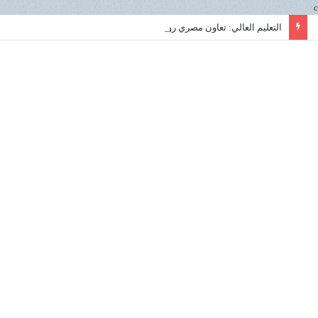
c
التعليم العالي: تعاون مصري روسي استراتيجي في علوم البحار لتعزيز الابتكار ونقل التكنولوجيا داخل المعهد القومي لعلوم البحار والمصايد