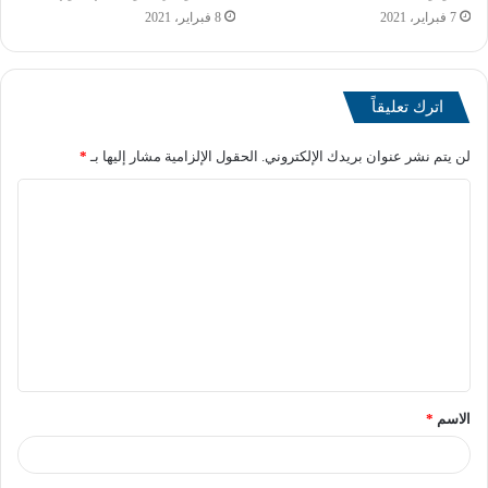
الثاني 2025 في
7 فبراير، 2021
8 فبراير، 2021
المدارس
اترك تعليقاً
أشارت وزارة التربية والتعليم أن امتحانات الفصل الدراسي
لن يتم نشر عنوان بريدك الإلكتروني.
الحقول الإلزامية مشار إليها بـ
*
الثاني لصفوف النقل والشهادة الإعدادية تنطلق في يوم 24 مايو
2025، فيما تنطلق امتحانات الدبلومات الفنية في 31 مايو 2025.
متى تبدأ امتحانات
الثانوية العامة 2025؟
بينما اضافت أن امتحانات الثانوية العامة من المقرر أن تبدأ في
الاسم
*
يوم 14 يونيو 2025، على أن يتم إعلان جداول الامتحانات في
وقت لاحق.