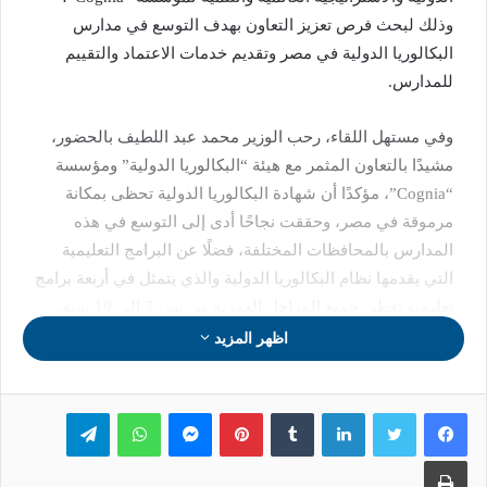
وذلك لبحث فرص تعزيز التعاون بهدف التوسع في مدارس
البكالوريا الدولية في مصر وتقديم خدمات الاعتماد والتقييم
للمدارس.
وفي مستهل اللقاء، رحب الوزير محمد عبد اللطيف بالحضور،
مشيدًا بالتعاون المثمر مع هيئة “البكالوريا الدولية” ومؤسسة
“Cognia”، مؤكدًا أن شهادة البكالوريا الدولية تحظى بمكانة
مرموقة في مصر، وحققت نجاحًا أدى إلى التوسع في هذه
المدارس بالمحافظات المختلفة، فضلًا عن البرامج التعليمية
التي يقدمها نظام البكالوريا الدولية والذي يتمثل في أربعة برامج
تعليمية تغطي جميع المراحل العمرية من سن 3 إلى 19 سنة،
وهي برامج السنوات الابتدائية (PYP)، والسنوات المتوسطة
اظهر المزيد
(MYP)، والدبلومة (DP)، وبرنامج التعليم المهني (CP).
لينكدإن
بينتيريست
ماسنجر
واتساب
تيلقرام
كما ثمن الوزير التعاون مع مؤسسة “Cognia” في تقديم خدمات
الاعتماد والتقييم للمدارس بناءً على معايير محددة وواضحة
طباعة
لضمان جودة التعليم، مؤكدًا أهمية تعزيز التعاون بما يسهم في