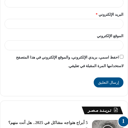
في المنطقة وبين منظمة البكالوريا الدولية، مما يضمن تبادل
أفضل الممارسات، وكذلك التوسع في مدارس البكالوريا
البريد الإلكتروني
*
الحكومية.
وقد حضر اللقاء من هيئة “البكالوريا الدولية” السيد أدريان
الموقع الإلكتروني
كيرني مدير مدارس البكالوريا الدولية، والدكتورة كوثر سعد
الدين مدير تطوير واعتماد البكالوريا الدولية في مصر.
احفظ اسمي، بريدي الإلكتروني، والموقع الإلكتروني في هذا المتصفح
ومن جانب مؤسسة “Cognia” حضر السيد لودي فان بروكوزين
لاستخدامها المرة المقبلة في تعليقي.
السفير الدولي للمؤسسة، ومن وزارة التربية والتعليم والتعليم
الفني حضرت إيمان صبرى مساعد الوزير لشؤون التعليم
الخاص، و شيرين حمدى مستشارة الوزير للعلاقات الدولية
والاتفاقيات والمشرف على الإدارة المركزية لشؤون مكتب
الوزير، والدكتورة رشا الجيوشى منسق الوزارة للشؤون
الأكاديمية للمدارس الدولية، وأميرة عوض منسق الوزارة
تـريـنـد مـصـر
لمنظمات الأمم المتحدة.
5 أبراج هتواجه مشاكل في 2025.. هل أنت منهم؟