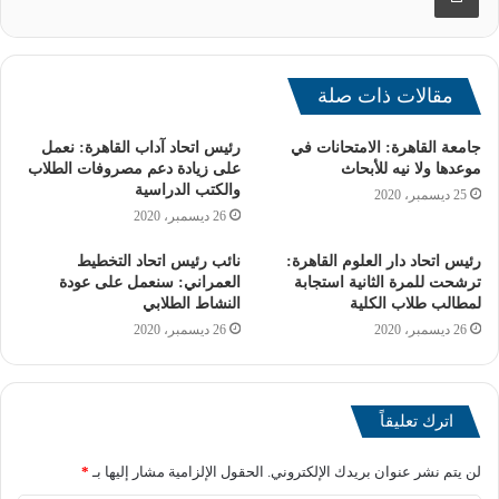
مقالات ذات صلة
جامعة القاهرة: الامتحانات في
رئيس اتحاد آداب القاهرة: نعمل
موعدها ولا نيه للأبحاث
على زيادة دعم مصروفات الطلاب
والكتب الدراسية
25 ديسمبر، 2020
26 ديسمبر، 2020
رئيس اتحاد دار العلوم القاهرة:
نائب رئيس اتحاد التخطيط
ترشحت للمرة الثانية استجابة
العمراني: سنعمل على عودة
لمطالب طلاب الكلية
النشاط الطلابي
26 ديسمبر، 2020
26 ديسمبر، 2020
وأشار الوزير إلى أن هناك العديد من آفاق التعاون المفتوحة
اترك تعليقاً
التي يمكن الاستثمار فيها بين البلدين في مجالات التعليم العالي
والبحث العلمي، مُنوهًا بالعمل لدفع التعاون بشكل خاص في
لن يتم نشر عنوان بريدك الإلكتروني.
الحقول الإلزامية مشار إليها بـ
*
التعليم الفني والتكنولوجي بما يخدم التقدم فى علاقات التبادل