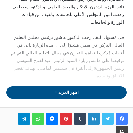
نائب الوزير لشئون الابتكار والبحث العلمي، والدكتور مصطفى
رفعت أمين المجلس الأعلى للجامعات ولفيف من قيادات
الوزارة والجامعات.
في مُستهل اللقاء رحب الدكتور عاشور برئيس مجلس التعليم
العالى التركي في مصر، مُشيرًا إلى أن هذه الزيارة تأتى في
أعقاب مُذكرة التفاهم للتعاون في مجال التعليم العالي التي تم
توقيعها على هامش زيارة السيد الرئيس عبدالفتاح السيسي
رئيس الجمهورية إلى أنقرة في سبتمبر الماضي، بهدف تفعيل
الاتفاق وتنفيذه.
وأكد الوزير حرص مصر على دفع علاقات التعاون الأكاديمي
اظهر المزيد
والبحثي مع تركيا ، مُوضحًا أن أحد أهداف هذا اللقاء تشكيل لجنة
فرعية لمتابعة تنفيذ مُذكرة التفاهم المُشتركة على أن تختص
لينكدإن
بينتيريست
ماسنجر
واتساب
تيلقرام
اللجنة باقتراح برامج لتلبية حاجة الدولتين في مجال التعليم
العالي والبحث العلمي وتعزيز تبادل الخبرات وتبادل أعضاء هيئة
طباعة
التدريس والطلاب.