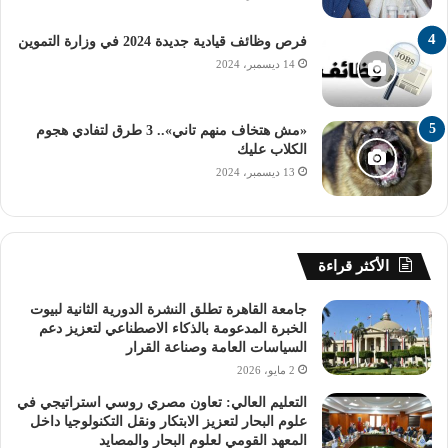
ولفت الدكتور أوزفار إلى اهتمام تركيا بزيادة التعاون الأكاديمي
فرص وظائف قيادية جديدة 2024 في وزارة التموين
بين الجامعات من الجانبين، وتعزيز التبادل الطلابى، وتقديم منح
14 ديسمبر، 2024
سنوية للطلاب المصريين، وكذا بحث دراسة الطلاب الأتراك في
مصر خاصة في مجالات؛ العلوم السياسية، والآثار المصرية
«مش هتخاف منهم تاني».. 3 طرق لتفادي هجوم
القديمة، واللغة العربية، وغيرها وذلك وفقًا لمحددات الجهات
الكلاب عليك
الوطنية في الجانبين، وكذا عمل مشاريع بحثية مُشتركة بين
13 ديسمبر، 2024
الباحثين المصريين والأتراك.
وأوضح الدكتور عادل عبدالغفار المُستشار الإعلامي والمُتحدث
الأكثر قراءة
الرسمي للوزارة أن الاجتماع بحث سُبل زيادة التبادل الأكاديمي
لأعضاء هيئة التدريس بين الجامعات المصرية ونظيرتها التركية،
جامعة القاهرة تطلق النشرة الدورية الثانية لبيوت
والعمل على تنفيذ برامج دراسية مُشتركة تُلبي احتياجات
الخبرة المدعومة بالذكاء الاصطناعي لتعزيز دعم
السياسات العامة وصناعة القرار
الدولتين، وتطوير برامج التبادل الأكاديمي، واستحداث برامج
2 مايو، 2026
دراسات عليا مُشتركة، وتعزيز البحث العلمي المُشترك في
المجالات ذات الأولوية، والتعاون في مجال التعليم الإلكتروني
التعليم العالي: تعاون مصري روسي استراتيجي في
علوم البحار لتعزيز الابتكار ونقل التكنولوجيا داخل
والتعليم عن بُعد.
المعهد القومي لعلوم البحار والمصايد