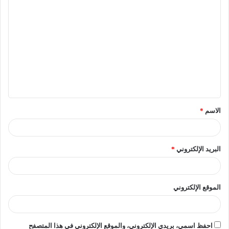
التجاري، وتعزيز الصناعة والاقتصاد الوطني في البلدين، مُوضحًا
أن الجامعات التكنولوجية تضم العديد من التخصصات العلمية
الحديثة التى تخدم عدد واسع من المجالات الطبية والهندسية
والصناعية.
وأشار الوزير إلى حجم التوسع في منظومة التعليم العالي
المصرية بمختلف روافدها الحكومية والخاصة والأهلية
والتكنولوجية، وفتح أفرع للعديد من الجامعات الدولية ذات
الاسم
*
السمعة المرموقة، وكذا التقدم الذى أحرزته الجامعات المصرية
في التصنيفات الدولية، لافتًا إلى أن مصر تعمل على رؤية لتكون
قبلة تعليمية استثمارًا لمكانتها في المنطقة العربية والشرق
البريد الإلكتروني
*
الأوسط والقارة الإفريقية، مُرحبًا ببحث استضافة أفرع
للجامعات التركية في مصر، كما أشار لبحث التعاون مع بنك
المعرفة المصري.
الموقع الإلكتروني
[ads1]
احفظ اسمي، بريدي الإلكتروني، والموقع الإلكتروني في هذا المتصفح
وقدم الوزير الدعوة للجانب التركي للمشاركة في منتدى التعليم