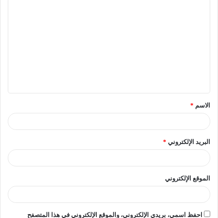
والعمل المشترك لتفعيل تلك السياسات بما يسهم في تحقيق
التنمية المستدامة في مصر والمنطقة.
[ads1]
شارك في هذه الجلسة العديد من الخبراء في مجال الابتكار
وريادة الأعمال، من بينهم السيد/ وسال رستموف المدير
التنفيذي لمركز الابتكار التابع للوكالة الدولية للخدمات العامة
والابتكارات الاجتماعية (ASAN)، ود.وئام محمود مدير العلاقات
الاسم
*
المؤسسية بصندوق رعاية المبتكرين والنوابغ ومنسق ملف
الابتكار وريادة الأعمال بين المؤسسات التابعة لوزارة التعليم
العالي والبحث العلمي والجامعات المصرية، والسيد/ رافاييل
البريد الإلكتروني
*
ليميتر رئيس قسم الإستراتيجيات والنمو والابتكار في شركة سِيا
بارتنرز الشرق الأوسط وعضو مجلس إدارة المعهد العالمي
لإدارة الابتكار، والسيد/ سيزار موكرزيل، رئيس قسم
الموقع الإلكتروني
الممارسات الحكومية في شركة سِيا بارتنرز الشرق الأوسط
(GIMI) والسيد/ علي محمد الحمادي مدير الهيئة العامة للشؤون
احفظ اسمي، بريدي الإلكتروني، والموقع الإلكتروني في هذا المتصفح
الإسلامية والأوقاف (AWQAF Dubai).