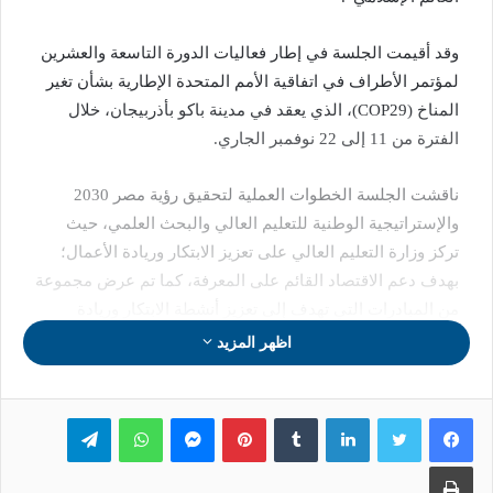
وقد أقيمت الجلسة في إطار فعاليات الدورة التاسعة والعشرين
لمؤتمر الأطراف في اتفاقية الأمم المتحدة الإطارية بشأن تغير
المناخ (COP29)، الذي يعقد في مدينة باكو بأذربيجان، خلال
الفترة من 11 إلى 22 نوفمبر الجاري.
ناقشت الجلسة الخطوات العملية لتحقيق رؤية مصر 2030
والإستراتيجية الوطنية للتعليم العالي والبحث العلمي، حيث
تركز وزارة التعليم العالي على تعزيز الابتكار وريادة الأعمال؛
بهدف دعم الاقتصاد القائم على المعرفة، كما تم عرض مجموعة
من المبادرات التي تهدف إلى تعزيز أنشطة الابتكار وريادة
الأعمال، من أبرزها مبادرة “تحالف وتنمية” التي تهدف إلى
اظهر المزيد
إنشاء مراكز إقليمية للابتكار في سبع مناطق جغرافية.
لينكدإن
بينتيريست
ماسنجر
واتساب
تيلقرام
طباعة