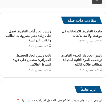
مقالات ذات صلة
جامعة القاهرة: الامتحانات في
رئيس اتحاد آداب القاهرة: نعمل
موعدها ولا نيه للأبحاث
على زيادة دعم مصروفات الطلاب
والكتب الدراسية
25 ديسمبر، 2020
26 ديسمبر، 2020
رئيس اتحاد دار العلوم القاهرة:
نائب رئيس اتحاد التخطيط
ترشحت للمرة الثانية استجابة
العمراني: سنعمل على عودة
كما شملت المناقشات برامج بناء القدرات التي تهدف إلى
لمطالب طلاب الكلية
النشاط الطلابي
تأهيل كوادر الجامعات لإدارة الشراكات، وتعزيز الابتكار،
26 ديسمبر، 2020
26 ديسمبر، 2020
بالإضافة إلى ذلك، تم تسليط الضوء على إطلاق 36 برنامجًا
دراسيًا متعدد التخصصات بالشراكة مع فرنسا والولايات
المتحدة، بهدف تعزيز قابلية التوظيف ودعم الابتكار.
اترك تعليقاً
وقد تناول النقاش أيضًا دور القطاعات المختلفة من الحكومة
لن يتم نشر عنوان بريدك الإلكتروني.
الحقول الإلزامية مشار إليها بـ
*
والصناعة في دعم سياسات تعزيز الابتكار وريادة الأعمال،