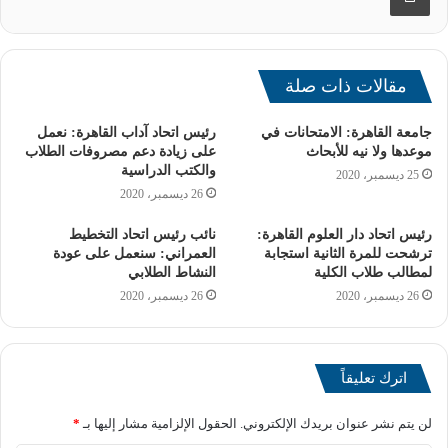
دائمًا إلى تكريم دور المرأة وتُسلط الضوء على تاريخها المُلهم،
مشيرًا إلى نماذج مشرفة مثل الأميرة فاطمة إسماعيل
والدكتورة سميرة موسى، ومؤكدًا علي أن الدولة المصرية تولي
مقالات ذات صلة
اهتمامًا كبيرًا بتمكين المرأة، حيث تشغل السيدات 25% من
مقاعد مجلس الوزراء.
جامعة القاهرة: الامتحانات في
رئيس اتحاد آداب القاهرة: نعمل
موعدها ولا نيه للأبحاث
على زيادة دعم مصروفات الطلاب
والكتب الدراسية
25 ديسمبر، 2020
26 ديسمبر، 2020
رئيس اتحاد دار العلوم القاهرة:
نائب رئيس اتحاد التخطيط
ترشحت للمرة الثانية استجابة
العمراني: سنعمل على عودة
لمطالب طلاب الكلية
النشاط الطلابي
26 ديسمبر، 2020
26 ديسمبر، 2020
اترك تعليقاً
لن يتم نشر عنوان بريدك الإلكتروني.
الحقول الإلزامية مشار إليها بـ
*