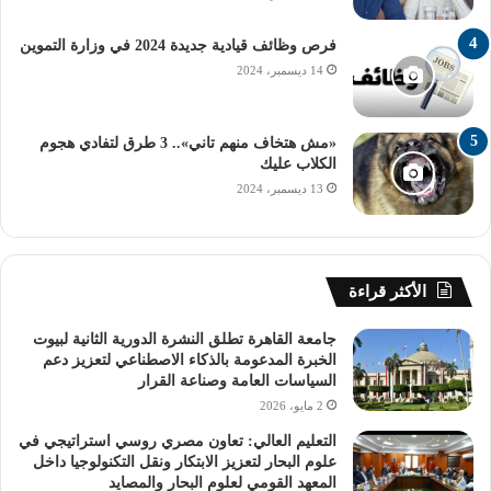
صحي وآمن يتمتع فيه الجميع بحقوق متساوية.
فرص وظائف قيادية جديدة 2024 في وزارة التموين
14 ديسمبر، 2024
وقدمت الدكتورة أماني عبد الفتاح أستاذ الطب الشرعي بكلية
«مش هتخاف منهم تاني».. 3 طرق لتفادي هجوم
الطب قصر العيني، عرضًا حول “العنف الأسري” أوضحت خلاله
الكلاب عليك
أنواعه وسبل مواجهته، مؤكدةً أهمية التوعية بمخاطره ضمن
13 ديسمبر، 2024
جهود مناهضة العنف ضد المرأة.
الأكثر قراءة
واختُتمت الندوة بتكريم عدد من الشخصيات النسائية البارزة،
جامعة القاهرة تطلق النشرة الدورية الثانية لبيوت
ومن بينهن: الدكتورة نادية زخاري وزيرة البحث العلمي الأسبق،
الخبرة المدعومة بالذكاء الاصطناعي لتعزيز دعم
والدكتورة حنان سليمان النائب بمجلس الشيوخ، والدكتورة هبه
السياسات العامة وصناعة القرار
2 مايو، 2026
نوح مستشار رئيس جامعة القاهرة لشئون الطلاب بالفرع
الدولي، والدكتورة رباب الشريف عميد كلية الدراسات العليا
التعليم العالي: تعاون مصري روسي استراتيجي في
علوم البحار لتعزيز الابتكار ونقل التكنولوجيا داخل
للنانو تكنولوجي، والدكتورة لبني فريد عميد كلية التجارة،
المعهد القومي لعلوم البحار والمصايد