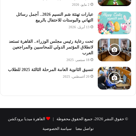
والدكتورة إيمان هريدي عميد كلية الدراسات العليا للتربية،
2 مايو، 2026
والدكتورة أمل يوسف عميد كلية العلاج الطبيعي، والدكتورة
عبارات تهنئة شم النسيم 2026.. أجمل رسائل
جيهان عزام عميد كلية التربية للطفولة المبكرة، والدكتورة جالة
التهاني والبوستات للاحتفال بالربيع
العزب عميد المعهد القومي لعلوم الليزر، والدكتورة جيرالدين
13 أبريل، 2026
محمد أحمد عميد كلية طب الأسنان.
تحت رعاية رئيس مجلس الوزراء.. القاهرة تستعد
لانطلاق المؤتمر الدولي للمحاسبين والمراجعين
العرب
18 سبتمبر، 2025
تنسيق الثانوية العامة المرحلة الثالثة 2025 للطلاب
20 أغسطس، 2025
© حقوق النشر 2026، جميع الحقوق محفوظة |
القاهرة ميديا برودكشن
تواصل معنا
سياسة الخصوصية