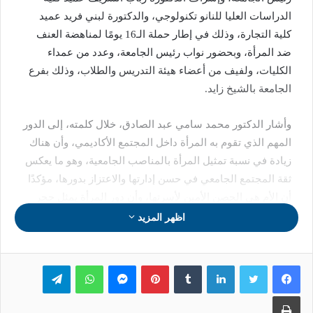
الدراسات العليا للنانو تكنولوجي، والدكتورة لبني فريد عميد
كلية التجارة، وذلك في إطار حملة الـ16 يومًا لمناهضة العنف
ضد المرأة، وبحضور نواب رئيس الجامعة، وعدد من عمداء
الكليات، ولفيف من أعضاء هيئة التدريس والطلاب، وذلك بفرع
الجامعة بالشيخ زايد.
وأشار الدكتور محمد سامي عبد الصادق، خلال كلمته، إلى الدور
المهم الذي تقوم به المرأة داخل المجتمع الأكاديمي، وأن هناك
زيادة في نسبة تمثيل المرأة بالمناصب الجامعية، وهو ما يعكس
ثقة المجتمع الجامعي في حسن إدارتها والاعتزاز بدورها، مؤكدًا
أن الأم هي الحصن الأمين لأسرتها، وأن دور المرأة يمثل حجر
الزاوية في مسيرة التقدم، لافتًا إلي استمرار دعم جامعة
اظهر المزيد
القاهرة للمرأة وتعزيز دورها إيمانًا بأهمية هذا الدور في بناء
المجتمع.
لينكدإن
بينتيريست
ماسنجر
واتساب
تيلقرام
وأوضح الدكتور محمود السعيد نائب رئيس جامعة القاهرة
طباعة
لشئون الدراسات العليا والبحوث، أن جامعة القاهرة تسعى