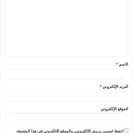
وأشار الدكتور أحمد رجب نائب رئيس الجامعة لشؤون التعليم
والطلاب، إلى مسيرة كفاح المرأة المصرية عبر العصور، بدءًا
من العصور الفرعونية التي شهدت تقلد النساء مناصب قيادية،
وصولًا إلى العصر الحديث، مشيدًا بجهود إدارة الجامعة في دعم
وتمكين المرأة في كافة المجالات.
الاسم
*
[ads1]
ومن جانبها، وجهت الدكتورة غادة عبد الباري نائب رئيس
البريد الإلكتروني
*
الجامعة لشئون خدمة المجتمع وتنمية البيئة، الشكر للدكتور
محمد سامي عبد الصادق لإصداره القرار الخاص بتكليفها
بمنصبها الجديد نائبًا لرئيس الجامعة، وهو ما يعكس إيمان إدارة
الموقع الإلكتروني
الجامعة بقدرة المرأة على تولي المناصب العُليا، ومؤكدًة على
إزدهار دور المرأة في سوق العمل خلال العقود الماضية نتيجة
احفظ اسمي، بريدي الإلكتروني، والموقع الإلكتروني في هذا المتصفح
عدة عوامل اتاحت لها الفرصة لإثبات نفسها في مجالات العمل