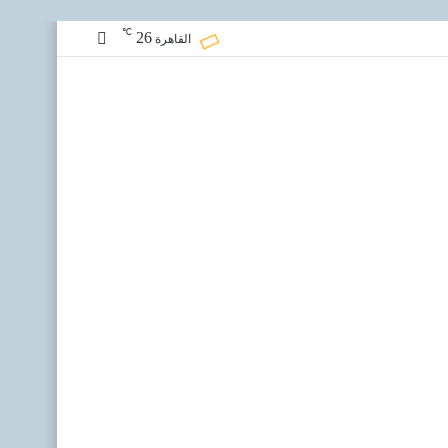
℃
26
مقال
القاهرة
عشوائي