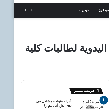
الوضع
بحث
مبدعون
فيديو
المظلم
عن
ليدوية لطالبات كلية
تـريـنـد مـصـر
5 أبراج هتواجه مشاكل في
2025.. هل أنت منهم؟