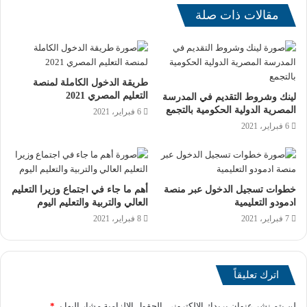
مقالات ذات صلة
طريقة الدخول الكاملة لمنصة
التعليم المصري 2021
لينك وشروط التقديم في المدرسة
المصرية الدولية الحكومية بالتجمع
6 فبراير، 2021
6 فبراير، 2021
وطالبت مؤسس اتحاد أمهات مصر وإئتلاف أولياء الأمور، وزارة
التربية والتعليم والتعليم الفني بالعمل علي التوسع أكثر في
خطوات تسجيل الدخول عبر منصة
أهم ما جاء في اجتماع وزيرا التعليم
إنشاء مدارس تكنولوجية مثل مدرسة ظهر للتكنولوجيا التطبيقية
ادمودو التعليمية
العالي والتربية والتعليم اليوم
والعمل علي المزيد من الشراكات بين الوزارات والمؤسسات
7 فبراير، 2021
8 فبراير، 2021
بإنشاء هذه المدارس في جميع المحافظات.
والجدير بالذكر أن مدرسة ظهر للتكنولوجيا التطبيقية انطلقت
اترك تعليقاً
عام 2021، تحت رعاية وزارة التربية والتعليم والتعليم الفنى،
ووزارة البترول والثروة المعدنية، ومحافظة بورسعيد،
لن يتم نشر عنوان بريدك الإلكتروني.
الحقول الإلزامية مشار إليها بـ
*