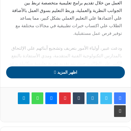
العمل من خلال تقديم برامج تعليمية متخصصة تربط بين
الجوانب النظرية والعملية، وربط التعليم بسوق العمل بالأضافة
علي أعتمادها علي التعليم العملي بشكل كبير، مما يساعد
الطلاب علي اكتساب خبرات تطبيقية في مجالات مختلفة مع
توفير فرص عمل مستقبلية.
ودعت عبير، أولياء الأمور بتعريف وتشجيع أبنائهم علي الإلتحاق
بالمدارس التكنولوجية الفنية المتقدمة، ومدي الأستفادة بالنفع
الكبير علي الطالب، حيث يتم تقديم تجربة تعليمية متكاملة بدعم
كبير من الدولة يجمع بين الجوانب النظرية والعملية وتؤهل
اظهر المزيد
الطالب لسوق العمل، وحصوله علي شهادات معتمدة محليًا
ودوليًا.
لينكدإن
بينتيريست
ماسنجر
واتساب
تيلقرام
طباعة