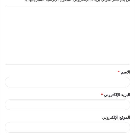
وبالاشتراك مع مؤسسة ايوك، وشركة الغاز الطبيعي المصرية
القابضة وشركة بترول بلاعيم ومؤسسة السويدي اليكتريك،
وذلك بهدف تعزيز مهارات الشباب التقنية لتحسين فرص العمل
في محافظة بورسعيد من خلال تعليم وتدريب تقنيين مهنيين
ممتازين، إلى جانب تلبية احتياجات الصناعة من العمالة المؤهلة
التي ترتبط ارتباطاً مباشراً بالنمو الاقتصادي في مصر.
[ads1]
وتضم مدرسة حقل ظهر التكنولوجية الفنية المتقدمة 5 أقسام،
الاسم
*
تتضمن تخصصات صيانة وتشغيل معدات الطاقة، والصيانة
الكهربائية، والشبكات وأمن المعلومات، واللوجستيات، وصيانة
السيارات والمركبات الخفيفة.
البريد الإلكتروني
*
راديو الجامعة
عبير أحمد
الموقع الإلكتروني
عبير أحمد مؤسس إتحاد أمهات مصر