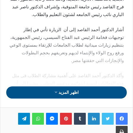
فرج القاصد رئيس جامعة المنوفية، وإشراف الدكتور ناصر عبد
الباري نائب رئيس الجامعه لشئون التعليم والطلاب.
أشار الدكتور أحمد القاصد إلى أن الزيارة تأتي في إطار
توجيهات فخامة الرئيس عبد الفتاح السيسي، رئيس الجمهورية،
بتنظيم زيارات ميدانية لطلاب الجامعات للإرتقاء بمستوى الوعي
ورفع روح الولاء والإنتماء لديهم وتعريفهم بحجم البطولات
والإنجازات التي حققتها مصر.
وأكد الدكتور أحمد القاصد على أهمية مشاركة الطلاب فى مثل
هذه الفعاليات لتنمية انتمائهم ووعيهم الوطنى، مشيرا إلى أن
هذه الزيارات تسهم فى بناء الوعى وتعزيز الولاء للوطن ،مشيدًا
اظهر المزيد
بحرص الطلاب على المشاركة في الزيارات التي تنظمها
الجامعة بالتعاون مع الجهات المعنية لمعرفة إنجازات وطنهم
لينكدإن
بينتيريست
ماسنجر
واتساب
تيلقرام
وتاريخه المشرف ليكونوا داعمين لوطنهم ومشاركين في
مسيرة البناء والتنمية، مؤكدا على إستمرار الجامعة في تنفيذ
طباعة
خطط الأنشطة والزيارات طوال العام الدراسي.