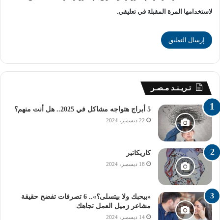
[ads1]
لاستخدامها المرة المقبلة في تعليقي.
وقد أعرب الطلاب عن سعادتهم بما شاهدوه واعجابهم بالتنظيم
والانضباط والفخامة والتطور بالأكاديمية، وقد اشرف على
الزيارة الدكتور محمد جميل شاهين مدير عام الإدارة العامة
لرعاية الطلاب و أشرف علي الطلاب اسماء الهادي من نادية
المصري من إدارة إعداد القادة.
تـريـنـد مـصـر
الأكاديمية العسكرية المصرية
5 أبراج هتواجه مشاكل في 2025.. هل أنت منهم؟
22 ديسمبر، 2024
التربية العسكرية بالجامعة
جامعة المنوفية
راديو الجامعة
طلاب جامعة المنوفية
كاريكاتير
18 ديسمبر، 2024
«بيحبك ولا بيتسلى؟».. 6 تصرفات تفضح حقيقة
مشاعر زميل العمل تجاهك
14 ديسمبر، 2024