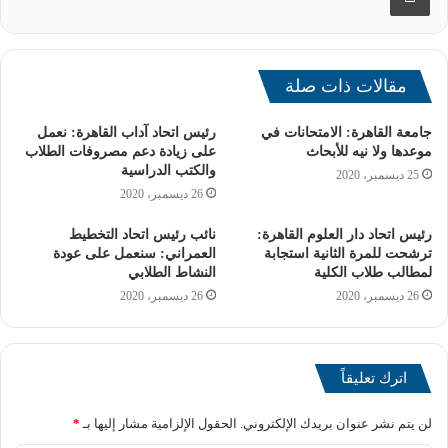
مقالات ذات صلة
جامعة القاهرة: الامتحانات في
رئيس اتحاد آداب القاهرة: نعمل
موعدها ولا نيه للأبحاث
على زيادة دعم مصروفات الطلاب
والكتب الدراسية
25 ديسمبر، 2020
26 ديسمبر، 2020
رئيس اتحاد دار العلوم القاهرة:
نائب رئيس اتحاد التخطيط
ترشحت للمرة الثانية استجابة
العمراني: سنعمل على عودة
لمطالب طلاب الكلية
النشاط الطلابي
26 ديسمبر، 2020
26 ديسمبر، 2020
وأضاف الدكتور ناصر عبد الباري أن هذه الزيارات تتم بالتنسيق
اترك تعليقاً
الكامل بين إدارتي التربية العسكرية بالجامعة وإدارة إعداد القادة
مع قوات الدفاع الشعبي والقوات المسلحة للوقوف على مدى
لن يتم نشر عنوان بريدك الإلكتروني.
الحقول الإلزامية مشار إليها بـ
*
التطور التى تشهده مصر مؤخرا من تحديث البنية التحتية