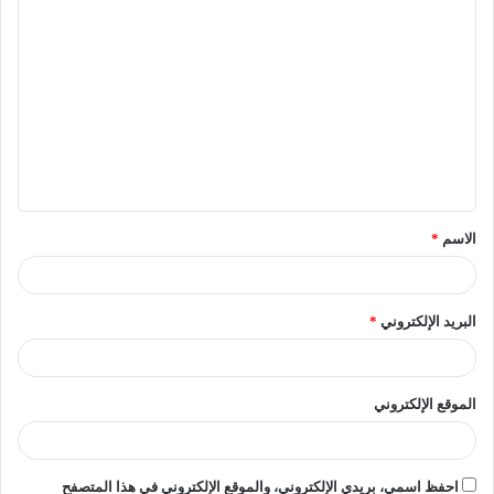
وتطوير مؤسساتها، مشيرا إلى أن الجامعةحريصة على هذه
الزيارات لما لها من فوائد كبيرة في تنمية قيم الولاء والانتماء
لدى طلاب الجامعة.
هذا وقد رافق الوفد العقيد أركان حرب مصطفي عبدالله اكيد
مدير إدارة التربية العسكرية بالجامعة وأسامة شوقي ضيف مدير
إدارة إعداد القادة، وكان في إستقبال الوفد اللواء أركان حرب
احمد فاروق عمر مساعد مدير الأكاديمية العسكرية المصرية
الاسم
*
حيث بدأت فاعليات الزيارة بالاستقبال بمبني قيادة الأكاديمية
ثم المرور على المنصة الرئيسية و صور مجمعة على مدرج
الأكاديمية وتم عرض فيلم الأكاديمية العسكرية المصرية وتقديم
البريد الإلكتروني
*
واجب الضيافة وتبادل الدروع ثم المرور علي المعامل الهندسية
وقبة التنشين والمرور على مبني الدورات المدنية والامتحانات
وتبعها المرور علي صالة الألعاب الرياضية الجيم والاسكواش
الموقع الإلكتروني
وزيارة المبني رقم ٨٠ رمايةافتراضية والتي شرف بعض الطلاب
بالتجربة الفعلية.
احفظ اسمي، بريدي الإلكتروني، والموقع الإلكتروني في هذا المتصفح