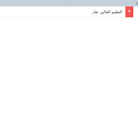
c
التعليم العالي: تعاون مصري روسي استراتيجي في علوم البحار لتعزيز الابتكار ونقل التكنولوجيا داخل المعهد القومي لعلوم البحار والمصايد